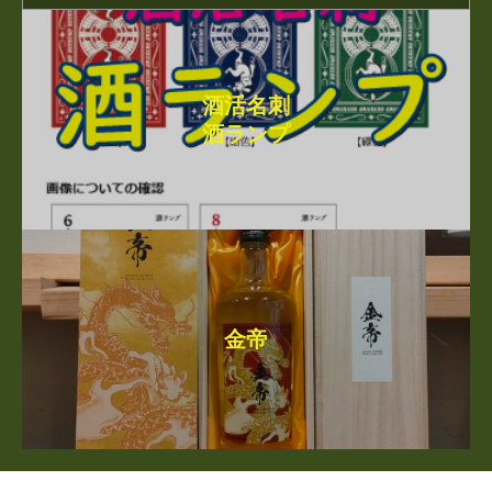
酒活名刺
酒ランプ
金帝