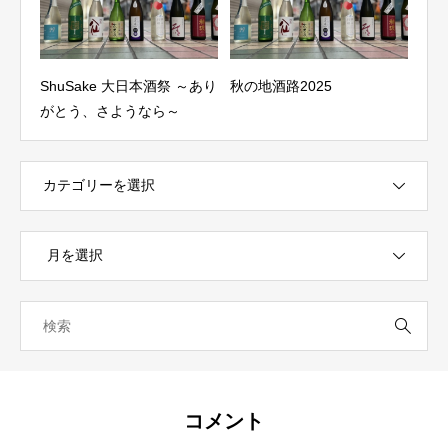
災につ
ShuSake 大日本酒祭 ～あり
秋の地酒路2025
新酒
がとう、さようなら～
味わ
コメント