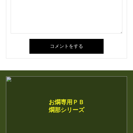
コメントをする
お燗専用ＰＢ
燗那シリーズ